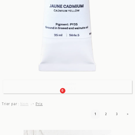
Panier

0.00 €
0
Trier par :
Nom
-
Prix
1
2
3
>