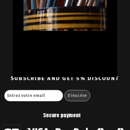


Oil Colors
Oil Paint Sets
Mediums & Oils
Gouaches
—
Ambassadors
Retailers
Contact
SUBSCRIBE
AND GET 5% DISCOUNT
Secure payment