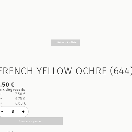
← Retour à la liste
FRENCH YELLOW OCHRE (644
7.50 €
rix dégressifs
1+
7.50 €
3+
6.75 €
6+
6.00 €
-
+
Ajouter au panier