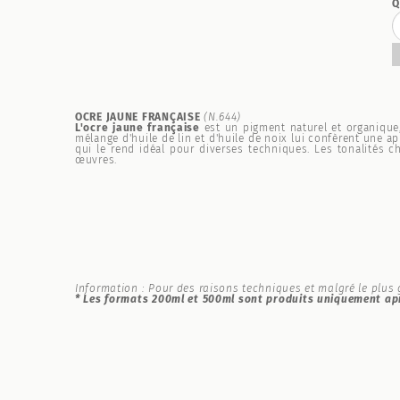
Q
OCRE JAUNE FRANÇAISE
(N.644)
L'ocre jaune française
est un pigment naturel et organique,
mélange d'huile de lin et d'huile de noix lui confèrent une a
qui le rend idéal pour diverses techniques. Les tonalités 
œuvres.
Information : Pour des raisons techniques et malgré le plus g
* Les formats 200ml et 500ml sont produits uniquement apr