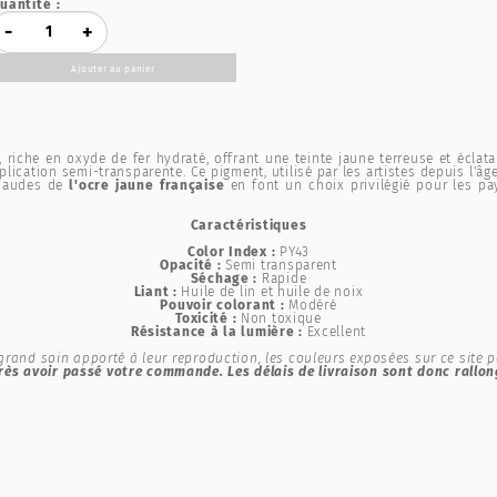
uantité :
-
+
Ajouter au panier
 riche en oxyde de fer hydraté, offrant une teinte jaune terreuse et éclat
pplication semi-transparente. Ce pigment, utilisé par les artistes depuis l'â
chaudes de
l'ocre jaune française
en font un choix privilégié pour les pa
Caractéristiques
Color Index :
PY43
Opacité :
Semi transparent
Séchage :
Rapide
Liant :
Huile de lin et huile de noix
Pouvoir colorant :
Modéré
Toxicité :
Non toxique
Résistance à la lumière :
Excellent
rand soin apporté à leur reproduction, les couleurs exposées sur ce site peu
ès avoir passé votre commande. Les délais de livraison sont donc rallo