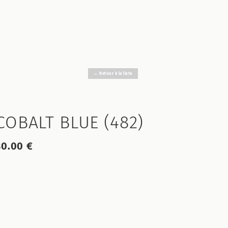
← Retour à la liste
COBALT BLUE (482)
30.00 €