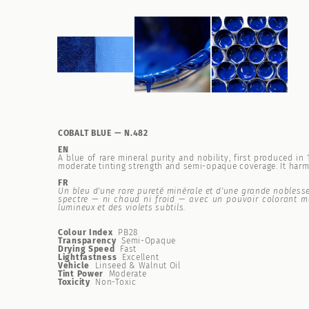
COBALT BLUE — N.482
EN
A blue of rare mineral purity and nobility, first produced 
moderate tinting strength and semi-opaque coverage. It harmo
FR
Un bleu d'une rare pureté minérale et d'une grande noblesse
spectre — ni chaud ni froid — avec un pouvoir colorant mo
lumineux et des violets subtils.
Colour Index
PB28
Transparency
Semi-Opaque
Drying Speed
Fast
Lightfastness
Excellent
Vehicle
Linseed & Walnut Oil
Tint Power
Moderate
Toxicity
Non-Toxic