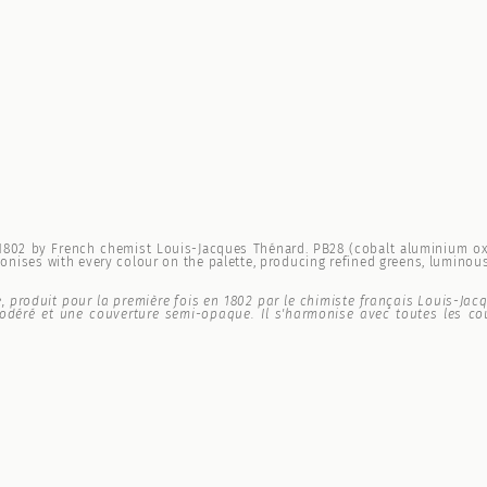
in 1802 by French chemist Louis-Jacques Thénard. PB28 (cobalt aluminium o
nises with every colour on the palette, producing refined greens, luminous
, produit pour la première fois en 1802 par le chimiste français Louis-Jac
déré et une couverture semi-opaque. Il s'harmonise avec toutes les coule