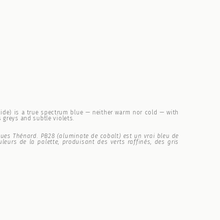
xide) is a true spectrum blue — neither warm nor cold — with
 greys and subtle violets.
ques Thénard. PB28 (aluminate de cobalt) est un vrai bleu de
urs de la palette, produisant des verts raffinés, des gris