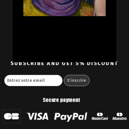
Oil Colors
Oil Paint Sets
Mediums & Oils
Gouaches
—
Ambassadors
Retailers
Contact
SUBSCRIBE
AND GET 5% DISCOUNT
Secure payment