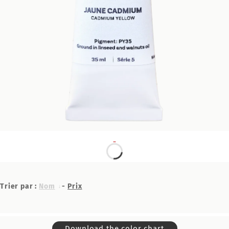
Trier par :
Nom
-
Prix
Download the color chart