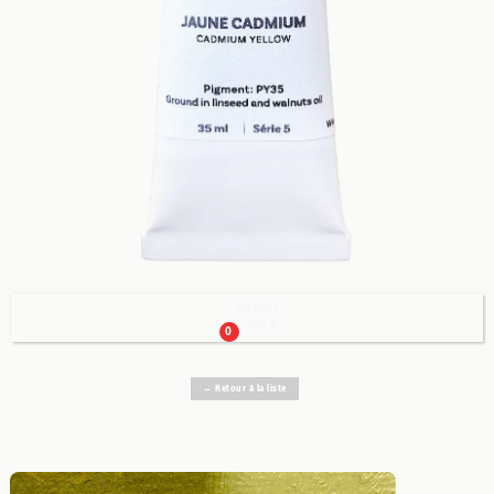
Panier

0.00 €
0
← Retour à la liste