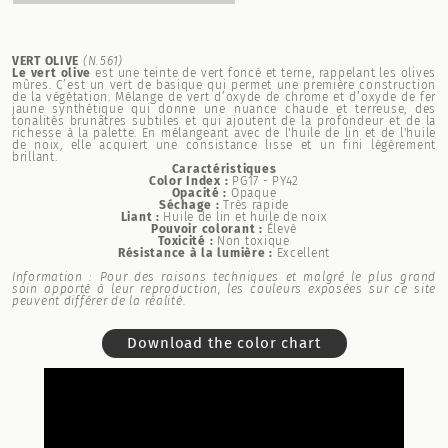
VERT OLIVE
(N.561)
Le vert olive
est une teinte de vert foncé et terne, rappelant les olives
mûres. C’est un vert de basique qui permet une première construction
de la végétation. Mélange de vert d’oxyde de chrome et d’oxyde de fer
jaune synthétique qui donne une nuance chaude et terreuse, des
tonalités brunâtres subtiles et qui ajoutent de la profondeur et de la
richesse à la palette. En mélangeant avec de l'huile de lin et de l'huile
de noix, elle acquiert une consistance lisse et un fini légèrement
brillant.
Caractéristiques
Color Index :
PG17 - PY42
Opacité :
Opaque
Séchage :
Très rapide
Liant :
Huile de lin et huile de noix
Pouvoir colorant :
Élevé
Toxicité :
Non toxique
Résistance à la lumière :
Excellent
Information : Pour des raisons techniques et malgré le plus grand
soin apporté à leur reproduction, les couleurs exposées sur ce site
peuvent différer de la réalité.
Download the color chart