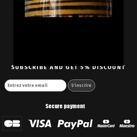
Oil Colors
Oil Paint Sets
Mediums & Oils
Gouaches
—
Ambassadors
Retailers
Contact
SUBSCRIBE
AND GET 5% DISCOUNT
Secure payment