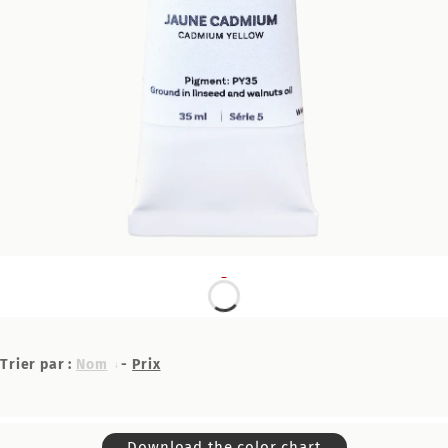
Trier par :
Nom
-
Prix
Download the color chart