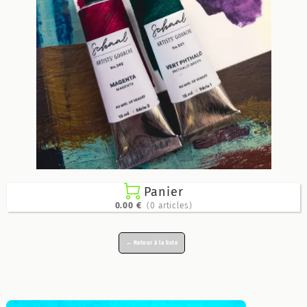

Panier
0.00 €
(0 articles)
← Retour à la liste