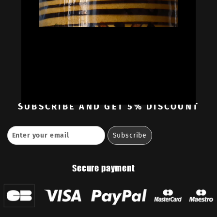
Oil Colors
Oil Paint Sets
Mediums & Oils
Gouaches
—
Ambassadors
Retailers
Contact
SUBSCRIBE
AND GET 5% DISCOUNT
Secure payment