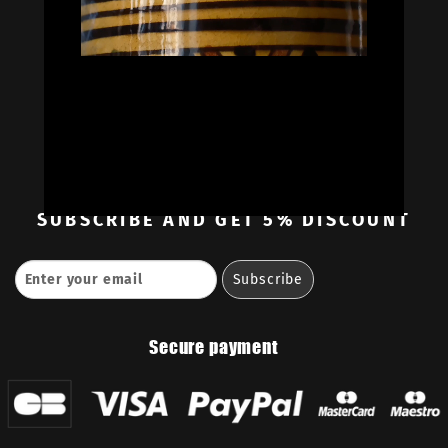
Oil Colors
Oil Paint Sets
Mediums & Oils
Gouaches
—
Ambassadors
Retailers
Contact
SUBSCRIBE
AND GET 5% DISCOUNT
Secure payment