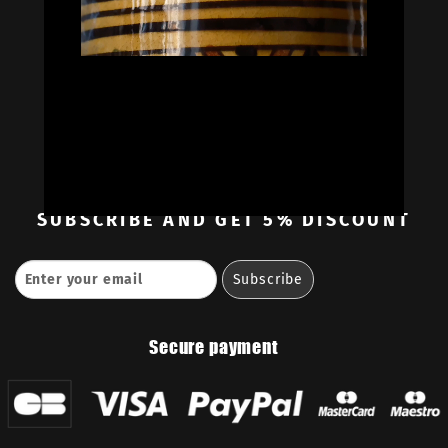
Oil Colors
Oil Paint Sets
Mediums & Oils
Gouaches
—
Ambassadors
Retailers
Contact
SUBSCRIBE
AND GET 5% DISCOUNT
Secure payment