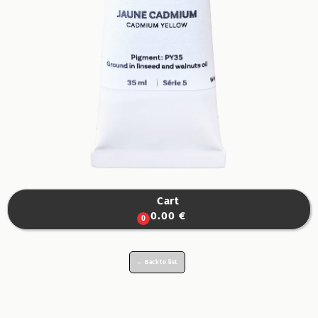
Cart

0.00 €
0
← Back to list