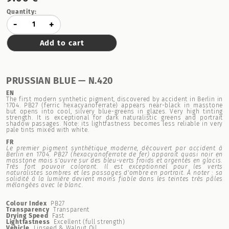
Quantity:
-
+
Add to cart
PRUSSIAN BLUE — N.420
EN
The first modern synthetic pigment, discovered by accident in Berlin in
1704. PB27 (ferric hexacyanoferrate) appears near-black in masstone
but opens into cool, silvery blue-greens in glazes. Very high tinting
strength. It is exceptional for dark naturalistic greens and portrait
shadow passages. Note: its lightfastness becomes less reliable in very
pale tints mixed with white.
FR
Le premier pigment synthétique moderne, découvert par accident à
Berlin en 1704. PB27 (hexacyanoferrate de fer) apparaît quasi noir en
masstone mais s'ouvre sur des bleu-verts froids et argentés en glacis.
Très fort pouvoir colorant. Il est exceptionnel pour les verts
naturalistes sombres et les passages d'ombre en portrait. À noter : sa
solidité à la lumière devient moins fiable dans les teintes très pâles
mélangées avec le blanc.
Colour Index
PB27
Transparency
Transparent
Drying Speed
Fast
Lightfastness
Excellent (full strength)
Vehicle
Linseed & Walnut Oil