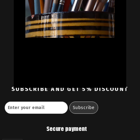


Oil Colors
Oil Paint Sets
Mediums & Oils
Gouaches
—
Ambassadors
Retailers
Contact
SUBSCRIBE
AND GET 5% DISCOUNT
Secure payment