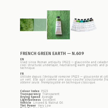
FRENCH GREEN EARTH — N.609
EN
Used since Roman antiquity (PG23 — glauconite and celadonite
cool structural underlayer, neutralising warm grounds and p
technique.
FR
Utilisée depuis l'Antiquité romaine (PG23 — glauconite et cé
un vert. Elle agit comme une sous-couche structurante fr
obtenir seule. Irremplaçable en technique classique.
Colour Index
PG23
Transparency
Transparent
Drying Speed
Average
Lightfastness
Excellent
Vehicle
Linseed & Walnut Oil
Tint Power
Very Low