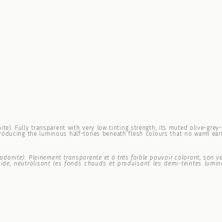
). Fully transparent with very low tinting strength, its muted olive-grey
roducing the luminous half-tones beneath flesh colours that no warm earth
ladonite). Pleinement transparente et à très faible pouvoir colorant, son 
oide, neutralisant les fonds chauds et produisant les demi-teintes lumi