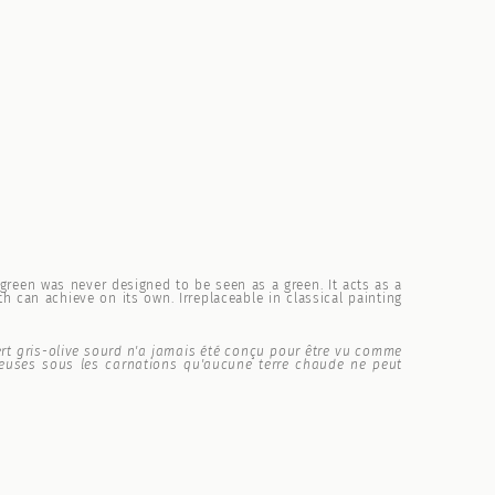
-green was never designed to be seen as a green. It acts as a
 can achieve on its own. Irreplaceable in classical painting
vert gris-olive sourd n'a jamais été conçu pour être vu comme
neuses sous les carnations qu'aucune terre chaude ne peut