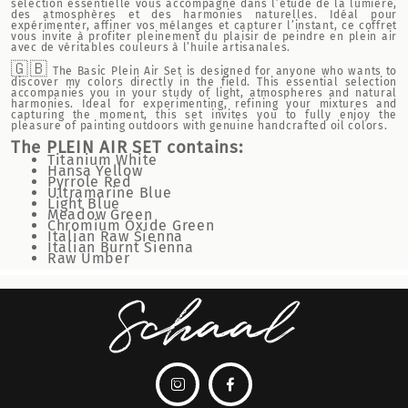
sélection essentielle vous accompagne dans l’étude de la lumière,
des atmosphères et des harmonies naturelles. Idéal pour
expérimenter, affiner vos mélanges et capturer l’instant, ce coffret
vous invite à profiter pleinement du plaisir de peindre en plein air
avec de véritables couleurs à l’huile artisanales.
🇬🇧
The Basic Plein Air Set is designed for anyone who wants to
discover my colors directly in the field. This essential selection
accompanies you in your study of light, atmospheres and natural
harmonies. Ideal for experimenting, refining your mixtures and
capturing the moment, this set invites you to fully enjoy the
pleasure of painting outdoors with genuine handcrafted oil colors.
The PLEIN AIR SET contains:
Titanium White
Hansa Yellow
Pyrrole Red
Ultramarine Blue
Light Blue
Meadow Green
Chromium Oxide Green
Italian Raw Sienna
Italian Burnt Sienna
Raw Umber

