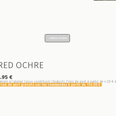
← Retour à la liste
RED OCHRE
7.95 €
etrait à l'atelier (sous condition) (Gratuit), Frais de port à partir de
4.20 €
e
Frais de port gratuits sur les commandes à partir de
110.00 €