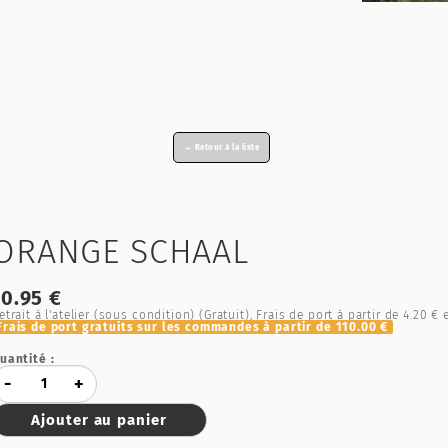
← Retour à la liste
ORANGE SCHAAL
10.95 €
etrait à l'atelier (sous condition) (Gratuit), Frais de port à partir de
4.20 €
e
Frais de port gratuits sur les commandes à partir de
110.00 €
uantité :
-
+
Ajouter au panier