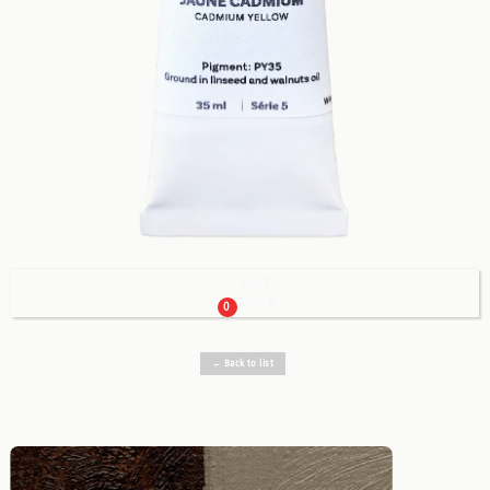
Cart

0.00 €
0
← Back to list