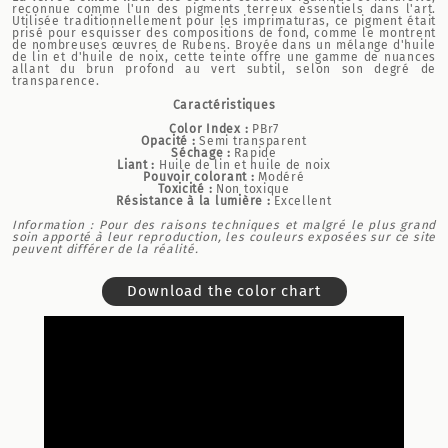
reconnue comme l'un des pigments terreux essentiels dans l'art.
Utilisée traditionnellement pour les imprimaturas, ce pigment était
prisé pour esquisser des compositions de fond, comme le montrent
de nombreuses œuvres de Rubens. Broyée dans un mélange d'huile
de lin et d'huile de noix, cette teinte offre une gamme de nuances
allant du brun profond au vert subtil, selon son degré de
transparence.
Caractéristiques
Color Index :
PBr7
Opacité :
Semi transparent
Séchage :
Rapide
Liant :
Huile de lin et huile de noix
Pouvoir colorant :
Modéré
Toxicité :
Non toxique
Résistance à la lumière :
Excellent
Information : Pour des raisons techniques et malgré le plus grand
soin apporté à leur reproduction, les couleurs exposées sur ce site
peuvent différer de la réalité.
Download the color chart