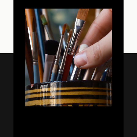


Oil Colors
Oil Paint Sets
Mediums & Oils
Gouaches
—
Ambassadors